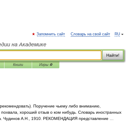
Запомнить сайт
Словарь на свой сайт
RU
едии на Академике
Найти!
Книги
Игры ⚽
 рекомендовать). Поручение чьему либо вниманию,
; похвала, хороший отзыв о ком нибудь. Словарь иностранных
ыка. Чудинов А.Н., 1910. РЕКОМЕНДАЦИЯ представление …