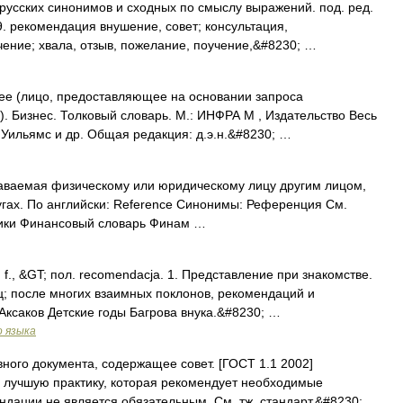
 русских синонимов и сходных по смыслу выражений. под. ред.
9. рекомендация внушение, совет; консультация,
чение; хвала, отзыв, пожелание, поучение,&#8230; …
eree (лицо, предоставляющее на основании запроса
. Бизнес. Толковый словарь. М.: ИНФРА М , Издательство Весь
 Уильямс и др. Общая редакция: д.э.н.&#8230; …
аваемая физическому или юридическому лицу другим лицом,
гах. По английски: Reference Синонимы: Референция См.
ики Финансовый словарь Финам …
f., &GT; пол. recomendacja. 1. Представление при знакомстве.
ец; после многих взаимных поклонов, рекомендаций и
 Аксаков Детские годы Багрова внука.&#8230; …
о языка
ого документа, содержащее совет. [ГОСТ 1.1 2002]
лучшую практику, которая рекомендует необходимые
ндации не является обязательным. См. тж. стандарт.&#8230;