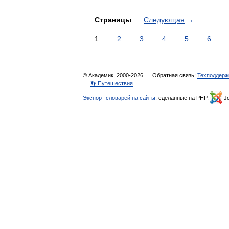
Страницы
Следующая
→
1
2
3
4
5
6
© Академик, 2000-2026
Обратная связь:
Техподдерж
👣 Путешествия
Экспорт словарей на сайты
, сделанные на PHP,
Jo