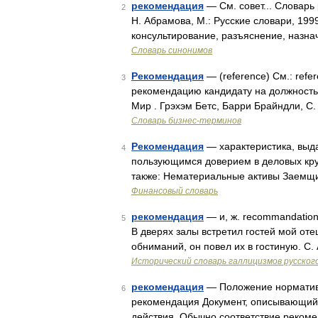
рекомендация
— См. совет... Словарь
2
Н. Абрамова, М.: Русские словари, 199
консультирование, разъяснение, назна
Словарь синонимов
Рекомендация
— (reference) См.: ref
3
рекомендацию кандидату на должность)
Мир . Грэхэм Бетс, Барри Брайндли, С.
Словарь бизнес-терминов
Рекомендация
— характеристика, выд
4
пользующимся доверием в деловых кру
также: Нематериальные активы Заемщ
Финансовый словарь
рекомендация
— и, ж. recommandation 
5
В дверях залы встретил гостей мой от
обниманий, он повел их в гостиную. С.
Исторический словарь галлицизмов русског
рекомендация
— Положение нормативн
6
рекомендация Документ, описывающий 
действия. Обычно соответствие рекоме