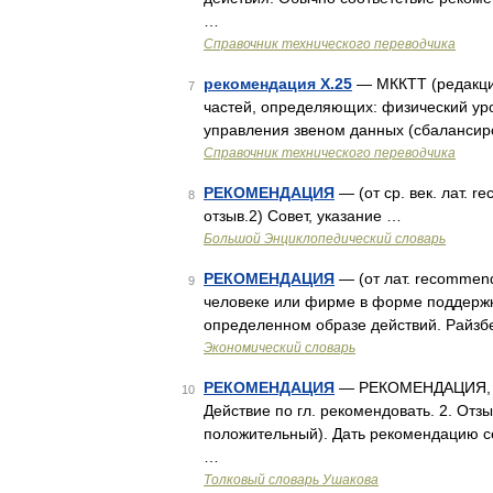
…
Справочник технического переводчика
рекомендация Х.25
— МККТТ (редакция 
7
частей, определяющих: физический уро
управления звеном данных (сбаланси
Справочник технического переводчика
РЕКОМЕНДАЦИЯ
— (от ср. век. лат. 
8
отзыв.2) Совет, указание …
Большой Энциклопедический словарь
РЕКОМЕНДАЦИЯ
— (от лат. recommend
9
человеке или фирме в форме поддержки
определенном образе действий. Райзбе
Экономический словарь
РЕКОМЕНДАЦИЯ
— РЕКОМЕНДАЦИЯ, рек
10
Действие по гл. рекомендовать. 2. Отз
положительный). Дать рекомендацию се
…
Толковый словарь Ушакова