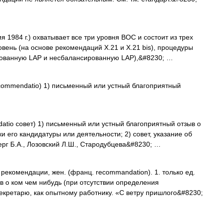
1984 г.) охватывает все три уровня ВОС и состоит из трех
вень (на основе рекомендаций Х.21 и Х.21 bis), процедуры
рованную LAP и несбалансированную LAP),&#8230; …
recommendatio) 1) письменный или устный благоприятный
atio совет) 1) письменный или устный благоприятный отзыв о
 его кандидатуры или деятельности; 2) совет, указание об
рг Б.А., Лозовский Л.Ш., Стародубцева&#8230; …
омендации, жен. (франц. recommandation). 1. только ед.
ыв о ком чем нибудь (при отсутствии определения
кретарю, как опытному работнику. «С ветру пришлого&#8230;