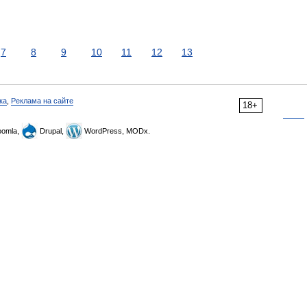
7
8
9
10
11
12
13
ка
,
Реклама на сайте
18+
omla,
Drupal,
WordPress, MODx.